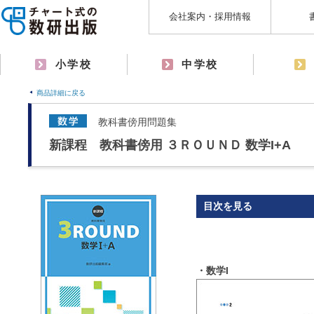
会社案内・採用情報
小学校
中学校
商品詳細に戻る
教科書傍用問題集
新課程 教科書傍用 ３ＲＯＵＮＤ 数学I+A
目次を見る
・数学I