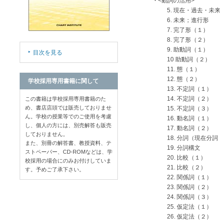
・<動詞の活用>
5. 現在・過去・未
6. 未来；進行形
7. 完了形（１）
8. 完了形（２）
9. 助動詞（１）
目次を見る
10 助動詞（２）
11. 態（１）
12. 態（２）
学校採用専用書籍に関して
13. 不定詞（１）
14. 不定詞（２）
この書籍は学校採用専用書籍のた
め、書店店頭では販売しておりませ
15. 不定詞（３）
ん。学校の授業等でのご使用を考慮
16. 動名詞（１）
し、個人の方には、別売解答も販売
17. 動名詞（２）
しておりません。
18. 分詞（現在分
また、別冊の解答書、教授資料、テ
19. 分詞構文
ストペーパー、CD-ROMなどは、学
20. 比較（１）
校採用の場合にのみお付けしていま
21. 比較（２）
す。予めご了承下さい。
22. 関係詞（１）
23. 関係詞（２）
24. 関係詞（３）
25. 仮定法（１）
26. 仮定法（２）