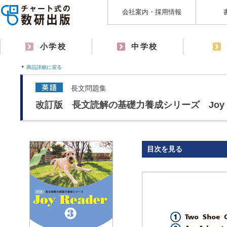
会社案内・採用情報
小学校
中学校
商品詳細に戻る
長文問題集
改訂版 長文読解の基礎力養成シリーズ Joy Re
目次を見る