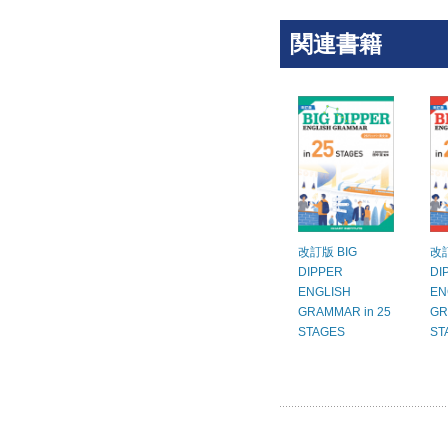
関連書籍
改訂版 BIG
改訂
DIPPER
DI
ENGLISH
EN
GRAMMAR in 25
GR
STAGES
ST