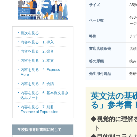
サイズ
A5
48
ページ数
ージ 
目次を見る
略称
チデ
内容を見る 1. 導入
書店店頭販売
店
内容を見る 2. 発音
内容を見る 3. 本文
答の形態
挟み
内容を見る 4. Express
先生用付属品
数研
More
内容を見る 5. 会話
内容を見る 6. 基本例文書き
英文法の基
込みノート
る」参考書
内容を見る 7. 別冊
Essence of Expression
◆
視覚的に理解
ト
学校採用専用書籍に関して
◆
目的別コラム
も