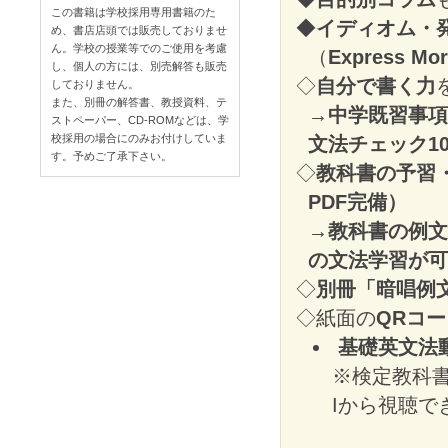
この書籍は学校採用専用書籍のた
◆
イディオム・
め、書店店頭では販売しておりませ
ん。学校の授業等でのご使用を考慮
（
Express Mo
し、個人の方には、別売解答も販売
◇
自分で書く力
しておりません。
また、別冊の解答書、教授資料、テ
→中学既習事項
ストペーパー、CD-ROMなどは、学
校採用の場合にのみお付けしていま
文法チェック1
す。予めご了承下さい。
◇
教科書の予習・復
PDF完備）
→教科書の例文
の文法学習が可
◇
別冊「暗唱例
◇紙面の
QRコ
基礎英文法
※検定教科書 Rev
Iから視聴で