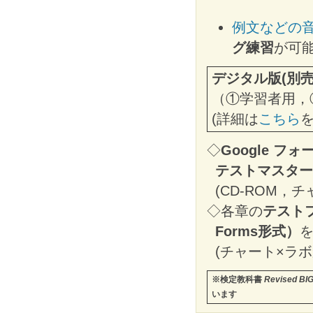
例文などの
グ練習
が可
デジタル版(別
（①学習者用，
(詳細は
こちら
を
◇
Google フォ
テストマスター
(CD-ROM
◇各章の
テストフ
Forms形式）
(チャート×ラ
※検定教科書
Revised BIG
います