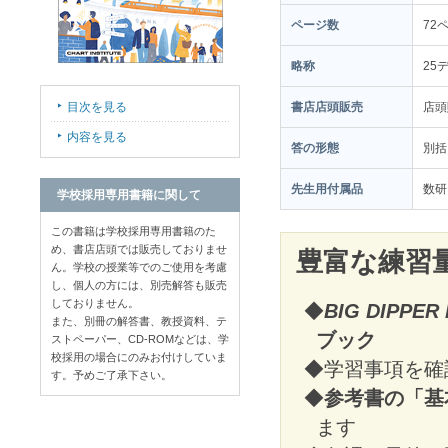
ページ数
72
略称
25
目次を見る
書店店頭販売
店
内容を見る
答の形態
別括
先生用付属品
数研
学校採用専用書籍に関して
この書籍は学校採用専用書籍のた
め、書店店頭では販売しておりませ
豊富な練習
ん。学校の授業等でのご使用を考慮
し、個人の方には、別売解答も販売
しておりません。
◆
BIG DIPPER
また、別冊の解答書、教授資料、テ
ブック
ストペーパー、CD-ROMなどは、学
校採用の場合にのみお付けしていま
◆学習事項を確
す。予めご了承下さい。
◆
参考書の「基
ます