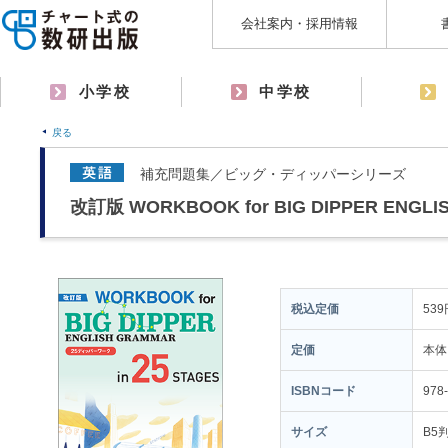
会社案内・採用情報
小学校
中学校
戻る
補充問題集／ビッグ・ディッパーシリーズ
改訂版 WORKBOOK for BIG DIPPER ENGLIS
税込定価
539
定価
本体
ISBNコード
978
サイズ
B5