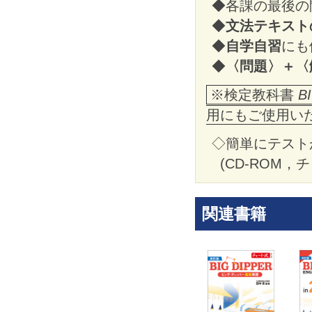
◆各課の最後の問題
◆
文法テキスト
◆
自学自習
にも
◆
〈問題〉＋〈
※検定教科書
BI
用にもご使用い
◇簡単にテスト
(CD-ROM
関連書籍