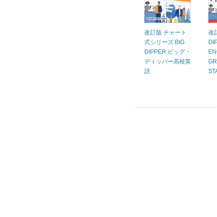
改訂版 チャート
改訂
式シリーズ BIG
DI
DIPPER ビッグ・
EN
ディッパー高校英
GR
語
ST