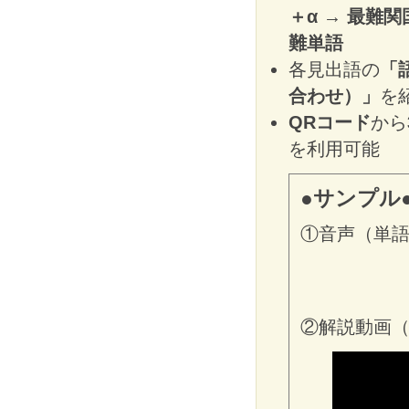
＋α
→
最難関
難単語
各見出語の
「
合わせ）」
を
QRコード
から
を利用可能
●サンプル
①音声（単語(英
②解説動画（