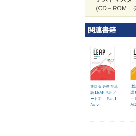
(CD－ROM
関連書籍
改
改訂版 必携 英単
語 
語 LEAP 活用ノ
ート
ート① ― Part 1
Act
Active