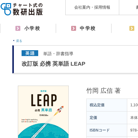
会社案内・採用情報
小学校
中学校
戻る
単語・辞書指導
改訂版 必携 英単語 LEAP
竹岡 広信 著
税込定価
1,1
定価
本体
ISBNコード
978