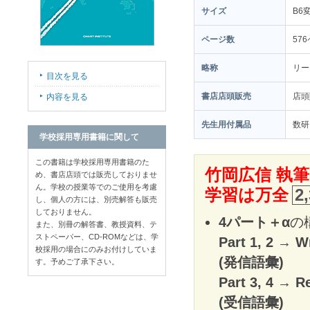
サイズ
B6
ページ数
57
略称
リー
目次を見る
書店店頭販売
店頭
内容を見る
先生用付属品
数研
学校採用専用書籍に関して
この書籍は学校採用専用書籍のた
竹岡広信 執筆
め、書店店頭では販売しておりませ
ん。学校の授業等でのご使用を考慮
学習は万全
2
し、個人の方には、別売解答も販売
しておりません。
4パート＋α
の
また、別冊の解答書、教授資料、テ
ストペーパー、CD-ROMなどは、学
Part 1, 2
→
W
校採用の場合にのみお付けしていま
(発信語彙)
す。予めご了承下さい。
Part 3, 4
→
R
(受信語彙)