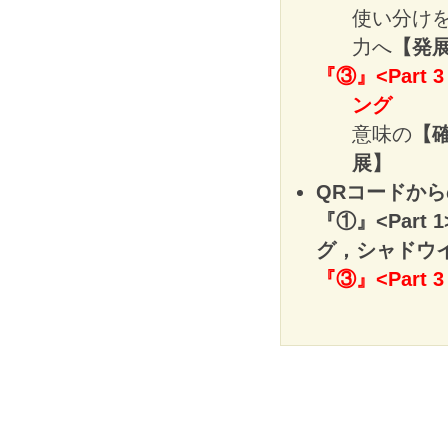
使い分け
力へ
【発
『③』<Part 
ング
意味の
【
展】
QRコードか
『①』<Part
グ，シャドウ
『③』<Par