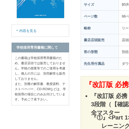
サイズ
B5
ページ数
96
略称
リー
内容を見る
書店店頭販売
店
学校採用専用書籍に関して
答の形態
別括
この書籍は学校採用専用書籍のた
め、書店店頭では販売しておりませ
先生用付属品
ダウ
ん。学校の授業等でのご使用を考慮
し、個人の方には、別売解答も販売
しておりません。
『改訂版 必携
また、別冊の解答書、教授資料、テ
ストペーパー、CD-ROMなどは、学
校採用の場合にのみお付けしていま
『改訂版 必携 
す。予めご了承下さい。
3段階（【確
全マスター
『①』<Part 1
レーニン