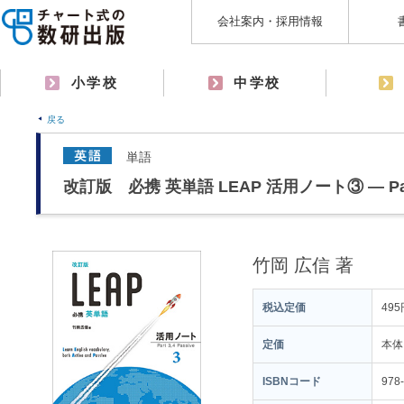
会社案内・採用情報
小学校
中学校
戻る
単語
改訂版 必携 英単語 LEAP 活用ノート③ ― Part 3
竹岡 広信 著
税込定価
495
定価
本体
ISBNコード
978