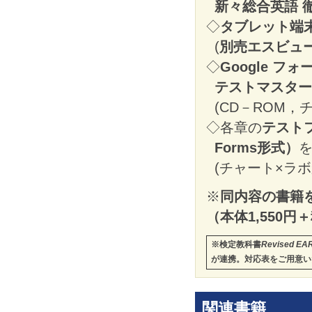
新々総合英語 
◇
タブレット端
(
別売エスビュ
◇
Google フォ
テストマスター
(CD－ROM
◇各章の
テストフ
Forms形式）
(チャート×ラ
※
同内容の書籍
（本体1,550円
※検定教科書
Revised EAR
が連携。対応表をご用意い
関連書籍