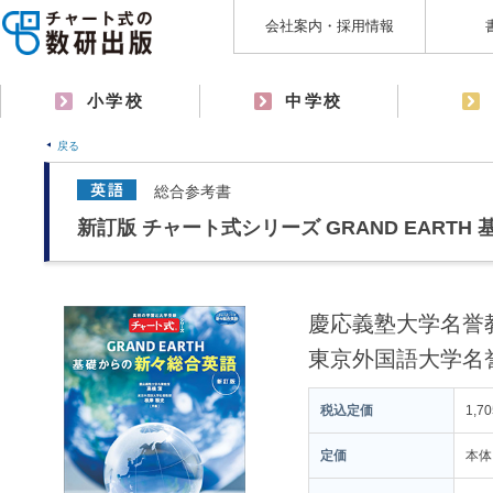
会社案内・採用情報
小学校
中学校
戻る
総合参考書
新訂版 チャート式シリーズ GRAND EART
慶応義塾大学名誉
東京外国語大学名
税込定価
1,7
定価
本体