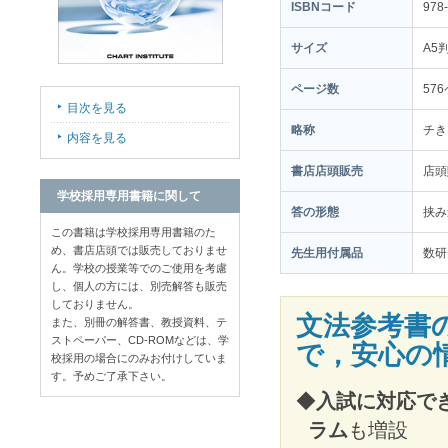
ISBNコード
978-
サイズ
A5
ページ数
57
目次を見る
略称
チき
内容を見る
書店店頭販売
店
学校採用専用書籍に関して
答の形態
挟み
この書籍は学校採用専用書籍のた
め、書店店頭では販売しておりませ
先生用付属品
数研
ん。学校の授業等でのご使用を考慮
し、個人の方には、別売解答も販売
しておりません。
文法参考書
また、別冊の解答書、教授資料、テ
ストペーパー、CD-ROMなどは、学
で，安心の
校採用の場合にのみお付けしていま
す。予めご了承下さい。
◆
入試に対応でき
ラム
も増設