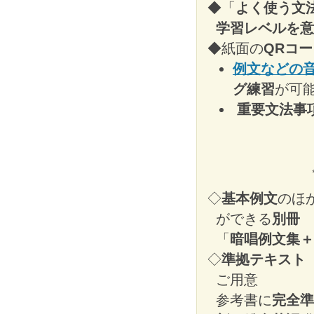
◆「
よく使う文
学習レベルを意
◆紙面の
QRコ
例文などの
グ練習
が可
重要文法事
◇
基本例文
のほ
ができる
別冊
「
暗唱例文集＋Qu
◇
準拠テキスト（
ご用意
参考書に
完全準