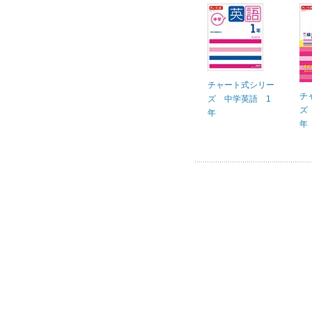
チャート式シリー
チ
ズ 中学英語 1
ズ
年
年