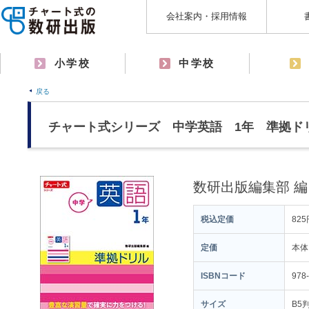
会社案内・採用情報
小学校
中学校
戻る
チャート式シリーズ 中学英語 1年 準拠ド
数研出版編集部 編
税込定価
825
定価
本体
ISBNコード
978
サイズ
B5