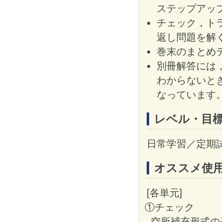
ステップアッ
チェック，ト
返し問題を解
巻末のまとめ
別冊解答には
わからないと
なっています
レベル・目
日常学習／定期
オススメ使
[各単元]
①チェック
空所補充形式の