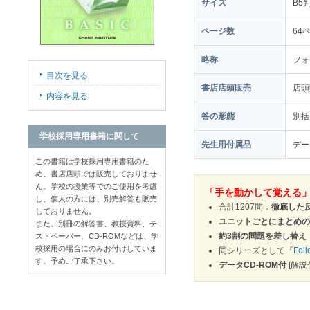
サイズ
B5
ページ数
64
略称
フォ
目次を見る
書店店頭販売
店
内容を見る
答の形態
別括
学校採用専用書籍に関して
先生用付属品
デー
この書籍は学校採用専用書籍のた
め、書店店頭では販売しておりませ
ん。学校の授業等でのご使用を考慮
「手を動かして覚える」
し、個人の方には、別売解答も販売
合計1207問．
徹底した
しておりません。
ユニットごとにまとめの
また、別冊の解答書、教授資料、テ
約3割の問題を差し替え
ストペーパー、CD-ROMなどは、学
校採用の場合にのみお付けしていま
同シリーズとして『
Fol
す。予めご了承下さい。
データCD-ROM付
[解