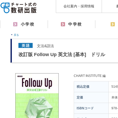
会社案内・採用情報
小学校
中学校
戻る
文法&語法
改訂版 Follow Up 英文法 [基本] ドリル
CHART INSTITUTE 編
税込定価
514
定価
本体
ISBNコード
978