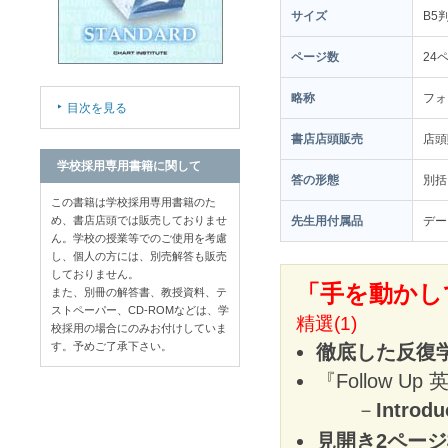
サイズ
B5
ページ数
24
略称
フォ
目次を見る
書店店頭販売
店
学校採用専用書籍に関して
答の形態
別括
この書籍は学校採用専用書籍のた
め、書店店頭では販売しておりませ
先生用付属品
デー
ん。学校の授業等でのご使用を考慮
し、個人の方には、別売解答も販売
しておりません。
「手を動かし
また、別冊の解答書、教授資料、テ
ストペーパー、CD-ROMなどは、学
精選(1)
校採用の場合にのみお付けしていま
す。予めご了承下さい。
徹底した反復
『Follow U
－
Intr
見開き2ペー