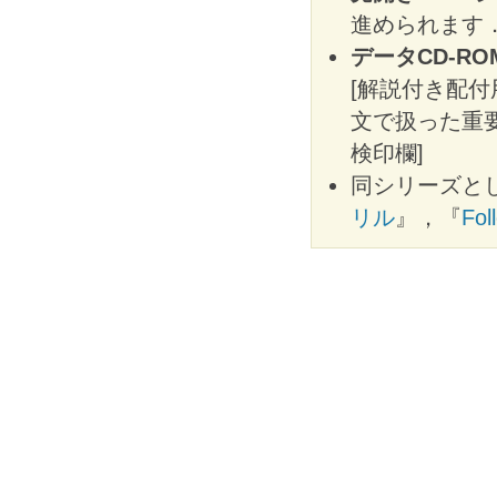
進められます
データCD-RO
[解説付き配付
文で扱った重
検印欄]
同シリーズと
リル
』，『
Fo