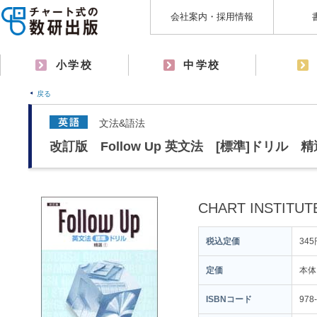
会社案内・採用情報
小学校
中学校
戻る
文法&語法
改訂版 Follow Up 英文法 [標準]ドリル 精選
CHART INSTITUT
税込定価
345
定価
本体
ISBNコード
978