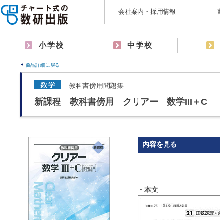
会社案内・採用情報
小学校
中学校
商品詳細に戻る
教科書傍用問題集
新課程 教科書傍用 クリアー 数学III＋C
内容を見る
・本文