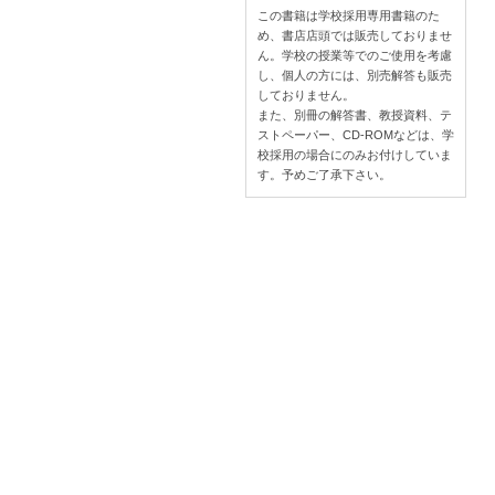
この書籍は学校採用専用書籍のた
め、書店店頭では販売しておりませ
ん。学校の授業等でのご使用を考慮
し、個人の方には、別売解答も販売
しておりません。
また、別冊の解答書、教授資料、テ
ストペーパー、CD-ROMなどは、学
校採用の場合にのみお付けしていま
す。予めご了承下さい。