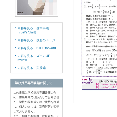
内容を見る 基本事項
（Let’s Start）
内容を見る 例題のページ
内容を見る STEP forward
内容を見る ズームUP-
review-
内容を見る 実践編
学校採用専用書籍に関して
この書籍は学校採用専用書籍のた
め、書店店頭では販売しておりませ
ん。学校の授業等でのご使用を考慮
し、個人の方には、別売解答も販売
しておりません。
また、別冊の解答書、教授資料、テ