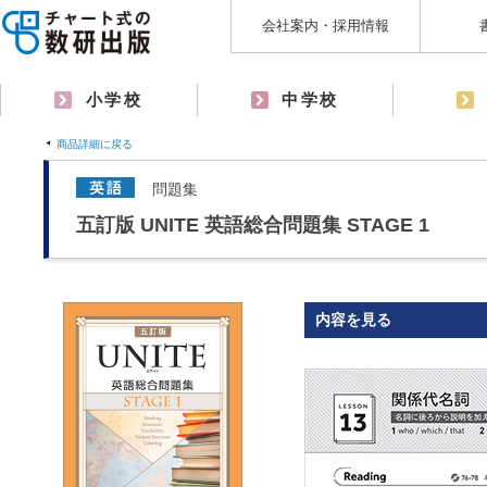
会社案内・採用情報
小学校
中学校
商品詳細に戻る
問題集
五訂版 UNITE 英語総合問題集 STAGE 1
内容を見る