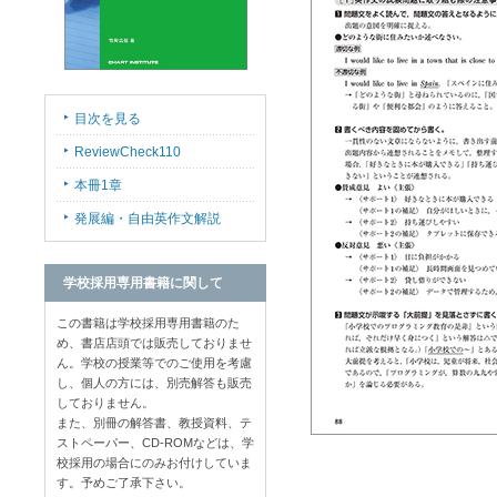
目次を見る
ReviewCheck110
本冊1章
発展編・自由英作文解説
学校採用専用書籍に関して
この書籍は学校採用専用書籍のた
め、書店店頭では販売しておりませ
ん。学校の授業等でのご使用を考慮
し、個人の方には、別売解答も販売
しておりません。
また、別冊の解答書、教授資料、テ
ストペーパー、CD-ROMなどは、学
校採用の場合にのみお付けしていま
す。予めご了承下さい。