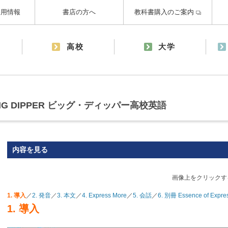
採用情報
書店の方へ
教科書購入のご案内
高校
大学
G DIPPER ビッグ・ディッパー高校英語
内容を見る
画像上をクリックす
1. 導入
／
2. 発音
／
3. 本文
／
4. Express More
／
5. 会話
／
6. 別冊 Essence of Expre
1. 導入