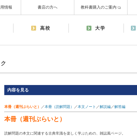
採用情報
書店の方へ
教科書購入のご案内
高校
大学
ック
内容を見る
本冊（週刊ぶらいと）
／
本冊（読解問題）
／
本文ノート
／
解説編
／
解答編
本冊（週刊ぶらいと）
読解問題の本文に関連する古典常識を楽しく学ぶための、雑誌風ページ。