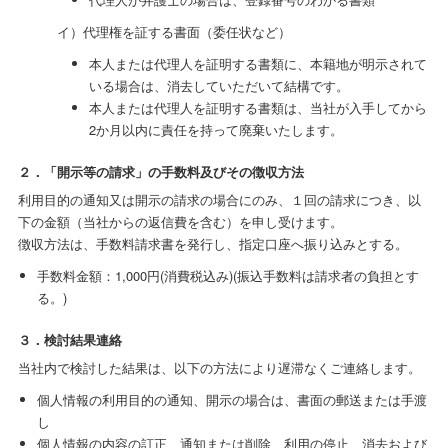
イ）代理権を証する書面（委任状など）
本人または代理人を証明する書類に、本籍地が明示されて
いる場合は、消去していただいて結構です。
本人または代理人を証明する書類は、当社が入手してから
2か月以内に責任を持って廃棄いたします。
２．「開示等の請求」の手数料及びその徴収方法
利用目的の通知又は開示の請求の場合にのみ、１回の請求につき、以
下の金額（当社からの返信費を含む）を申し受けます。
徴収方法は、手数料請求書を発行し、指定口座へ振り込みとする。
手数料金額：1,000円(消費税込み)(振込手数料は請求者の負担とす
る。)
３．検討結果連絡
当社内で検討した結果は、以下の方法により遅滞なくご連絡します。
個人情報の利用目的の通知、開示の場合は、書面の郵送または手渡
し
個人情報の内容の訂正、通知または削除、利用の停止、消去および