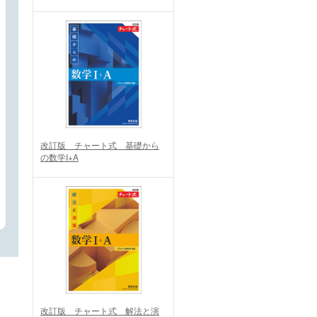
改訂版 チャート式 基礎から
の数学I+A
改訂版 チャート式 解法と演