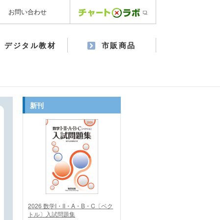
お問い合わせ
デジタル教材
市販商品
新刊
2026 数学I・II・A・B・C〔ベク
トル〕入試問題集