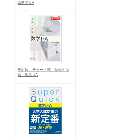
習数学I+A
改訂版 チャート式 基礎と演
習 数学I+A