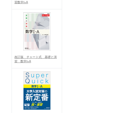
習数学I+A
改訂版 チャート式 基礎と演
習 数学I+A