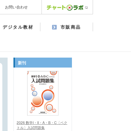
お問い合わせ
デジタル教材
市販商品
新刊
2026 数学I・II・A・B・C〔ベク
トル〕入試問題集