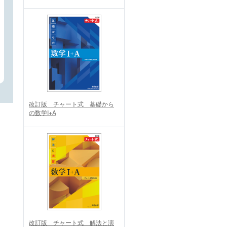
改訂版 チャート式 基礎から
の数学I+A
改訂版 チャート式 解法と演