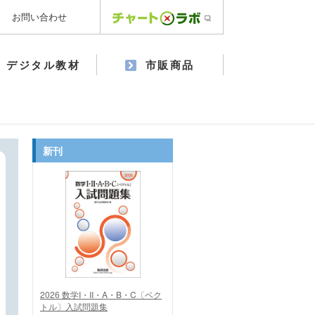
お問い合わせ
デジタル教材
市販商品
新刊
2026 数学I・II・A・B・C〔ベク
トル〕入試問題集