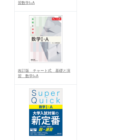
習数学I+A
改訂版 チャート式 基礎と演
習 数学I+A