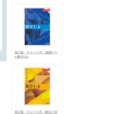
改訂版 チャート式 基礎から
の数学I+A
改訂版 チャート式 解法と演