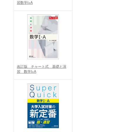
習数学I+A
改訂版 チャート式 基礎と演
習 数学I+A