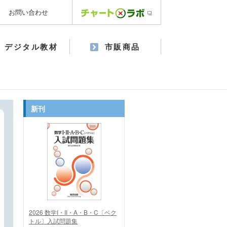
お問い合わせ
デジタル教材
市販商品
新刊
2026 数学I・II・A・B・C〔ベク
トル〕入試問題集