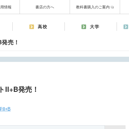
採用情報
書店の方へ
教科書購入のご案内
高校
大学
B発売！
II+B発売！
I+B