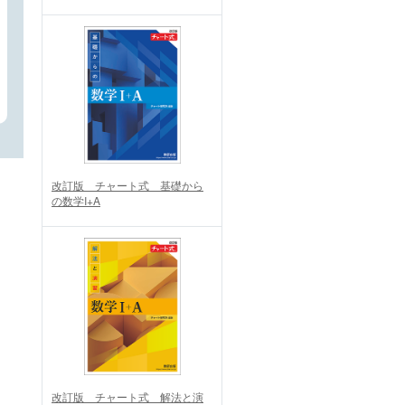
改訂版 チャート式 基礎から
の数学I+A
改訂版 チャート式 解法と演