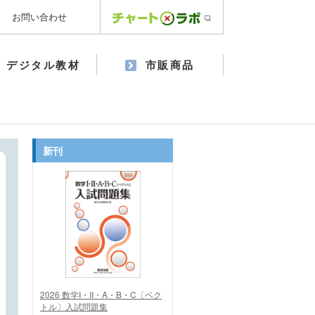
お問い合わせ
デジタル教材
市販商品
新刊
2026 数学I・II・A・B・C〔ベク
トル〕入試問題集