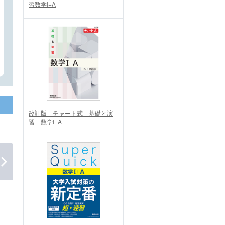
習数学I+A
改訂版 チャート式 基礎と演
習 数学I+A
トーラス
チャート式復刻版 嘆き編