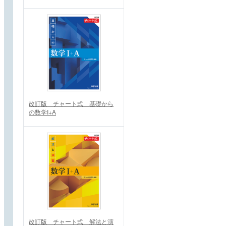
改訂版 チャート式 基礎から
の数学I+A
改訂版 チャート式 解法と演