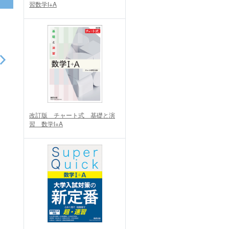
習数学I+A
改訂版 チャート式 基礎と演
習 数学I+A