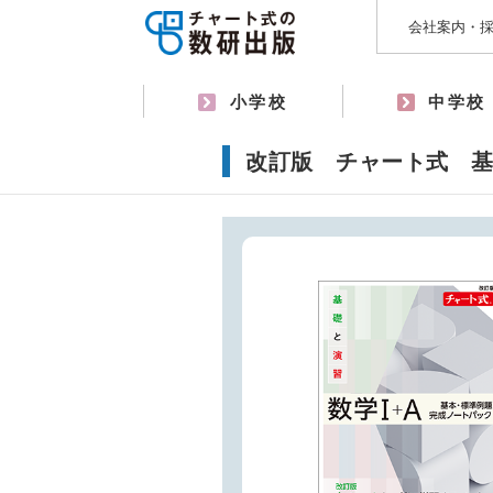
会社案内・
小学校
中学校
改訂版 チャート式 基