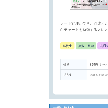
ノート管理ができ、間違え
白チャートを勉強する人に
高校生
算数・数学
共通
価格
825円（本体
ISBN
978-4-410-7
一緒に使おう