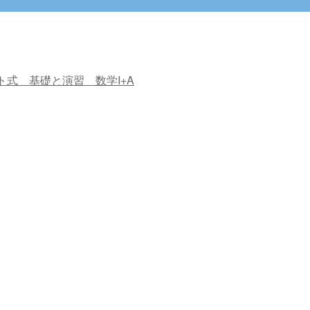
ト式 基礎と演習 数学I+A