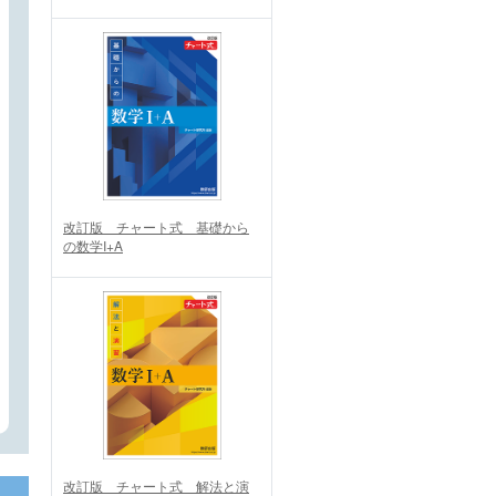
改訂版 チャート式 基礎から
の数学I+A
改訂版 チャート式 解法と演