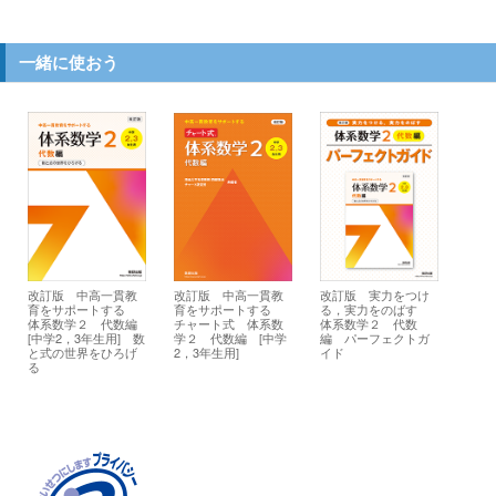
一緒に使おう
改訂版 中高一貫教
改訂版 中高一貫教
改訂版 実力をつけ
育をサポートする
育をサポートする
る，実力をのばす
体系数学２ 代数編
チャート式 体系数
体系数学２ 代数
[中学2，3年生用] 数
学２ 代数編 [中学
編 パーフェクトガ
と式の世界をひろげ
2，3年生用]
イド
る