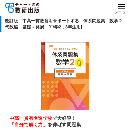
メニュー
改訂版 中高一貫教育をサポートする 体系問題集 数学２
代数編 基礎～発展 [中学2，3年生用]
中高一貫有名進学校
で大好評！
「自分で解く力」
を伸ばす問題集