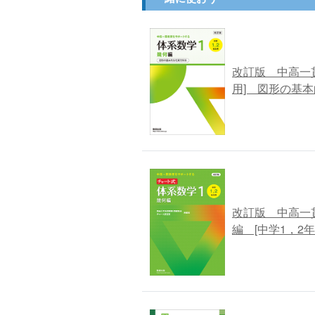
改訂版 中高一
用] 図形の基
改訂版 中高一
編 [中学1，2年