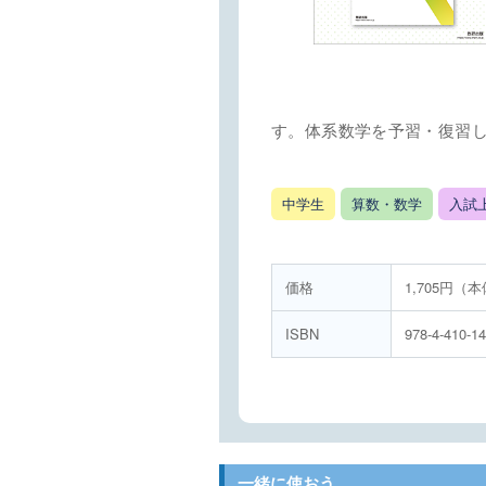
す。体系数学を予習・復習
中学生
算数・数学
入試
価格
1,705円（本
ISBN
978-4-410-1
一緒に使おう