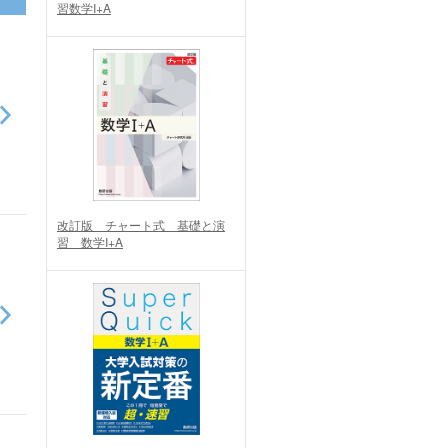
習数学I+A
改訂版 チャート式 基礎と演
習 数学I+A