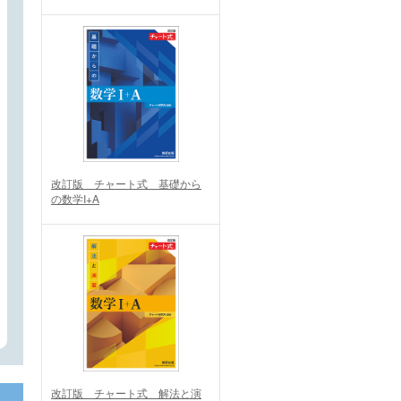
改訂版 チャート式 基礎から
の数学I+A
改訂版 チャート式 解法と演