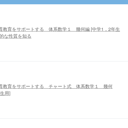
貫教育をサポートする 体系数学１ 幾何編 [中学1，2年生
本的な性質を知る
貫教育をサポートする チャート式 体系数学１ 幾何
生用]