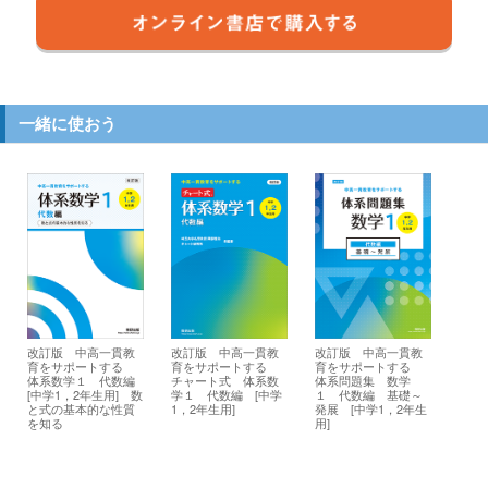
一緒に使おう
改訂版 中高一貫教
改訂版 中高一貫教
改訂版 中高一貫教
育をサポートする
育をサポートする
育をサポートする
体系数学１ 代数編
チャート式 体系数
体系問題集 数学
[中学1，2年生用] 数
学１ 代数編 [中学
１ 代数編 基礎～
と式の基本的な性質
1，2年生用]
発展 [中学1，2年生
を知る
用]