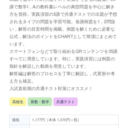
講で数学I，Aの教科書レベルの典型問題を中心に解き
方を習得。実践演習の5講で共通テストでの出題が予想
されるタイプの問題を学習可能。各講例題を1，2問扱
い，解答の目安時間を掲載。例題を解くために必要な
公式，解法のポイントをCHARTとして簡潔にまとめて
います。
スマートフォンなどで取り組めるQRコンテンツを35講
すべてに用意しています。特に，実践演習には例題の
指針を解説した動画を用意しています。
解答編は解答のプロセスを丁寧に解説し，式変形や考
え方も補足。
入試直前期の共通テスト対策にオススメ！
高校生
算数・数学
共通テスト
価格
1,177円（本体 1,070円＋税）