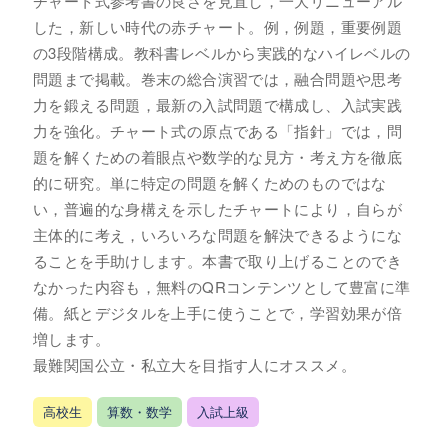
チャート式参考書の良さを見直し，一大リニューアル
した，新しい時代の赤チャート。例，例題，重要例題
の3段階構成。教科書レベルから実践的なハイレベルの
問題まで掲載。巻末の総合演習では，融合問題や思考
力を鍛える問題，最新の入試問題で構成し、入試実践
力を強化。チャート式の原点である「指針」では，問
題を解くための着眼点や数学的な見方・考え方を徹底
的に研究。単に特定の問題を解くためのものではな
い，普遍的な身構えを示したチャートにより，自らが
主体的に考え，いろいろな問題を解決できるようにな
ることを手助けします。本書で取り上げることのでき
なかった内容も，無料のQRコンテンツとして豊富に準
備。紙とデジタルを上手に使うことで，学習効果が倍
増します。
最難関国公立・私立大を目指す人にオススメ。
高校生
算数・数学
入試上級