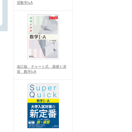
習数学I+A
改訂版 チャート式 基礎と演
習 数学I+A