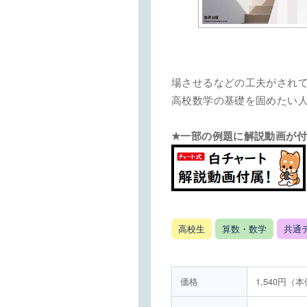
場させるなどの工夫がされ
高校数学の基礎を固めたい
★一部の例題に解説動画が
高校生
算数・数学
共通
価格
1,540円（本