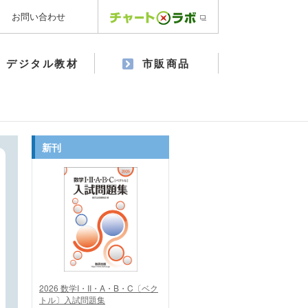
お問い合わせ
デジタル教材
市販商品
新刊
2026 数学I・II・A・B・C〔ベク
トル〕入試問題集