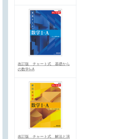
改訂版 チャート式 基礎から
の数学I+A
改訂版 チャート式 解法と演