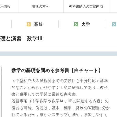
採用情報
書店の方へ
教科書購入のご案内
高校
大学
と演習 数学III
数学の基礎を固める参考書【白チャート】
＜中堅私立大入試程度までの受験にも十分対応＞基本
的なことからわかりやすく丁寧に解説してあり，教科
書と併用しての学習に最適な参考書。
既習事項（中学数学や数学IA，IIBに関連する内容）の
復習も可能。例題は，基本，標準，発展の3種類に分か
れているため，細かいステップが踏め，学習しやすく