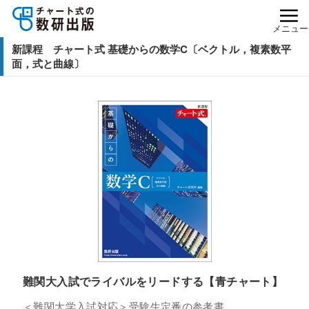
メニュー
新課程 チャート式 基礎からの数学C〔ベクトル，複素数平
面，式と曲線〕
難関大入試でライバルをリードする【青チャート】
＜難関大学入試対応＞受験生定番の参考書。