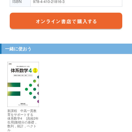
ISBN
978-4-410-21816-3
一緒に使おう
新課程 中高一貫教
育をサポートする
体系数学4 [高校2年
生用]
微積分の基礎，
数列，統計，ベクト
ル