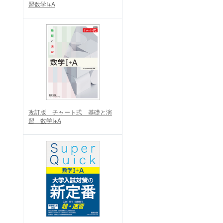
習数学I+A
改訂版 チャート式 基礎と演
習 数学I+A