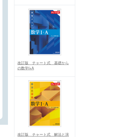
改訂版 チャート式 基礎から
の数学I+A
改訂版 チャート式 解法と演