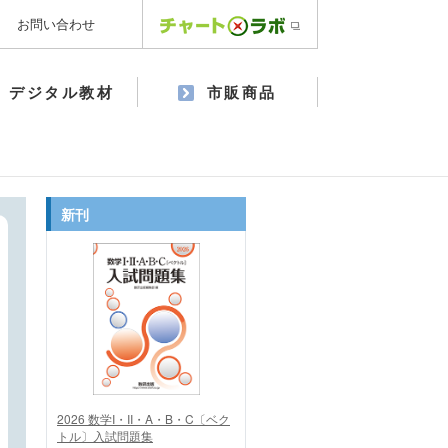
お問い合わせ
デジタル教材
市販商品
新刊
2026 数学I・II・A・B・C〔ベク
トル〕入試問題集