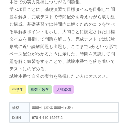
本番での実力発揮につながる問題集。
学ぶ項目ごとに、基礎演習で目標タイムを目指して問
題を解き、完成テストで時間配分を考えながら取り組
む構成。基礎演習では時間内に解くためのコツを学べ
る早解きポイントを示し、大問ごとに設定された目標
タイムを目指して問題を解こう。完成テストでは試験
形式に近い読解問題も出題し、ここまで○分という形で
ペース配分がわかるように示した。時間を意識して問
題を解く練習をすることで、試験本番でも落ち着いて
テストにのぞめる。
試験本番で自分の実力を発揮したい人にオススメ。
中学生
算数・数学
入試準備
価格
880円（本体 800円＋税）
ISBN
978-4-410-15267-2