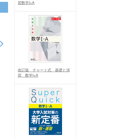
習数学I+A
改訂版 チャート式 基礎と演
習 数学I+A