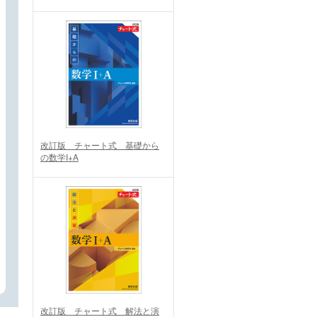
改訂版 チャート式 基礎から
の数学I+A
改訂版 チャート式 解法と演