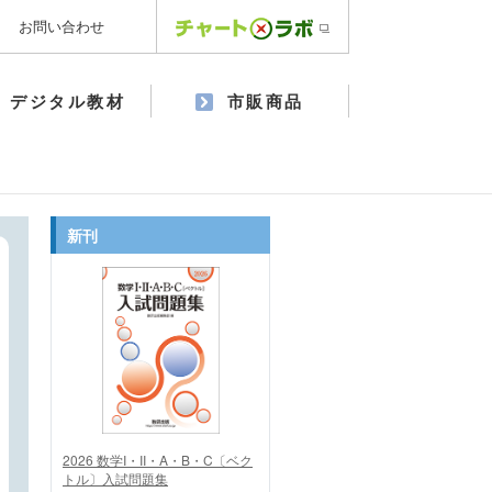
お問い合わせ
デジタル教材
市販商品
新刊
2026 数学I・II・A・B・C〔ベク
トル〕入試問題集