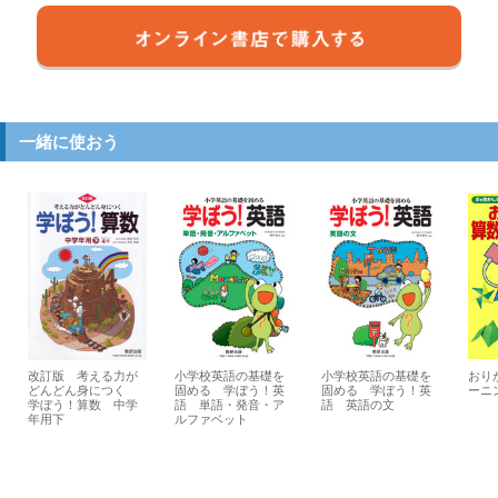
一緒に使おう
改訂版 考える力が
小学校英語の基礎を
小学校英語の基礎を
おり
どんどん身につく
固める 学ぼう！英
固める 学ぼう！英
ーニ
学ぼう！算数 中学
語 単語・発音・ア
語 英語の文
年用下
ルファベット