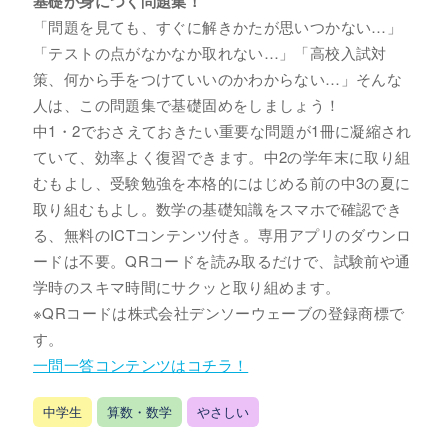
基礎が身につく問題集！
「問題を見ても、すぐに解きかたが思いつかない…」
「テストの点がなかなか取れない…」「高校入試対
策、何から手をつけていいのかわからない…」そんな
人は、この問題集で基礎固めをしましょう！
中1・2でおさえておきたい重要な問題が1冊に凝縮され
ていて、効率よく復習できます。中2の学年末に取り組
むもよし、受験勉強を本格的にはじめる前の中3の夏に
取り組むもよし。数学の基礎知識をスマホで確認でき
る、無料のICTコンテンツ付き。専用アプリのダウンロ
ードは不要。QRコードを読み取るだけで、試験前や通
学時のスキマ時間にサクッと取り組めます。
※QRコードは株式会社デンソーウェーブの登録商標で
す。
一問一答コンテンツはコチラ！
中学生
算数・数学
やさしい