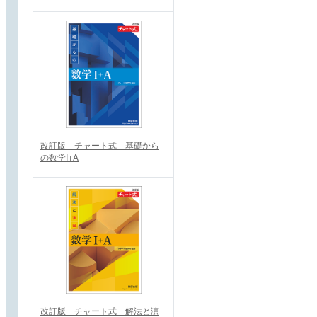
改訂版 チャート式 基礎から
の数学I+A
改訂版 チャート式 解法と演