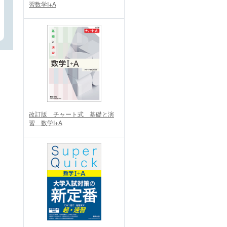
習数学I+A
改訂版 チャート式 基礎と演
習 数学I+A