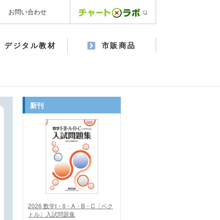
お問い合わせ
デジタル教材
市販商品
新刊
2026 数学I・II・A・B・C〔ベク
トル〕入試問題集