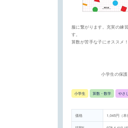
服に繋がります。充実の練
す。
算数が苦手な子にオススメ
小学生の保護
小学生
算数・数学
やさ
価格
1,045円（
ISBN
978-4-410-1