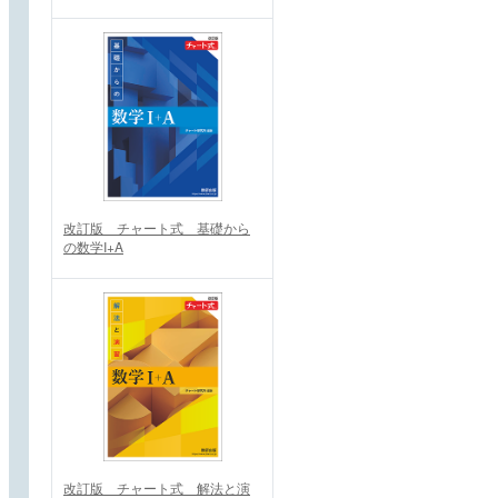
改訂版 チャート式 基礎から
の数学I+A
改訂版 チャート式 解法と演