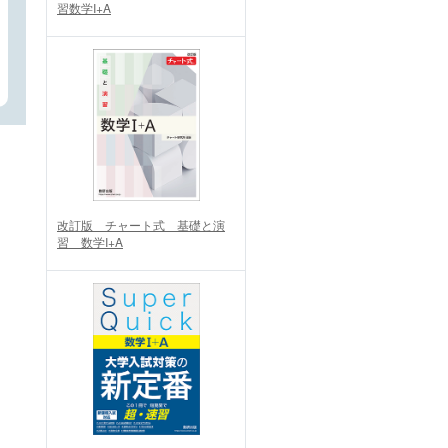
習数学I+A
改訂版 チャート式 基礎と演
習 数学I+A