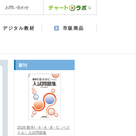
お問い合わせ
デジタル教材
市販商品
新刊
2026 数学I・II・A・B・C〔ベク
トル〕入試問題集