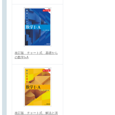
改訂版 チャート式 基礎から
の数学I+A
改訂版 チャート式 解法と演