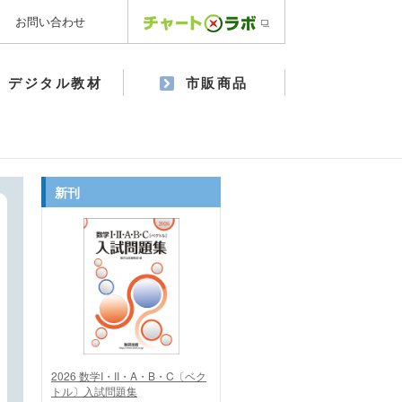
お問い合わせ
デジタル教材
市販商品
新刊
2026 数学I・II・A・B・C〔ベク
トル〕入試問題集