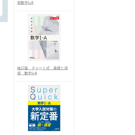
習数学I+A
改訂版 チャート式 基礎と演
習 数学I+A