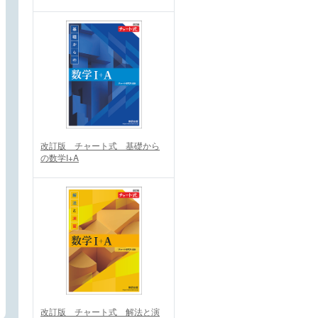
改訂版 チャート式 基礎から
の数学I+A
改訂版 チャート式 解法と演