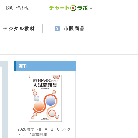
お問い合わせ
デジタル教材
市販商品
新刊
2026 数学I・II・A・B・C〔ベク
トル〕入試問題集