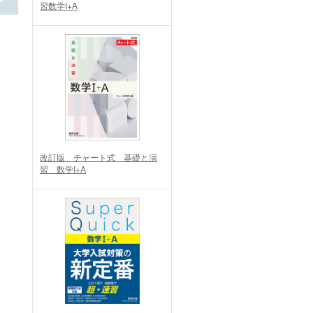
習数学I+A
改訂版 チャート式 基礎と演
習 数学I+A