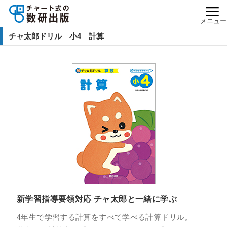
メニュー
チャ太郎ドリル 小4 計算
新学習指導要領対応 チャ太郎と一緒に学ぶ
4年生で学習する計算をすべて学べる計算ドリル。