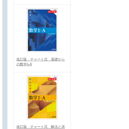
改訂版 チャート式 基礎から
の数学I+A
改訂版 チャート式 解法と演