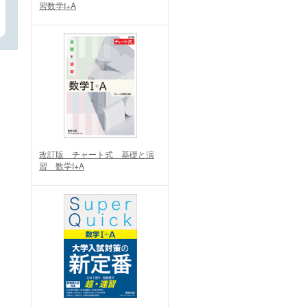
習数学I+A
改訂版 チャート式 基礎と演
習 数学I+A