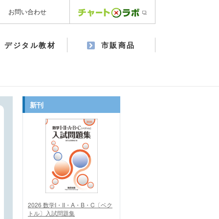
お問い合わせ
デジタル教材
市販商品
新刊
2026 数学I・II・A・B・C〔ベク
トル〕入試問題集