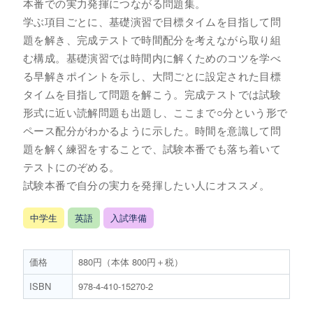
本番での実力発揮につながる問題集。
学ぶ項目ごとに、基礎演習で目標タイムを目指して問
題を解き、完成テストで時間配分を考えながら取り組
む構成。基礎演習では時間内に解くためのコツを学べ
る早解きポイントを示し、大問ごとに設定された目標
タイムを目指して問題を解こう。完成テストでは試験
形式に近い読解問題も出題し、ここまで○分という形で
ペース配分がわかるように示した。時間を意識して問
題を解く練習をすることで、試験本番でも落ち着いて
テストにのぞめる。
試験本番で自分の実力を発揮したい人にオススメ。
中学生
英語
入試準備
価格
880円（本体 800円＋税）
ISBN
978-4-410-15270-2