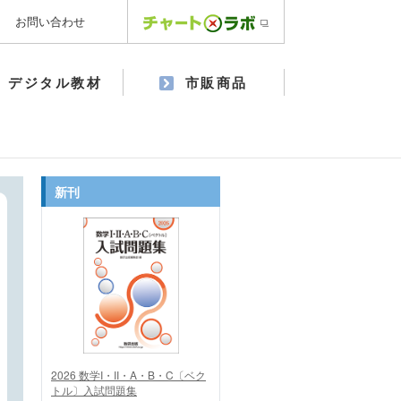
お問い合わせ
デジタル教材
市販商品
新刊
2026 数学I・II・A・B・C〔ベク
トル〕入試問題集