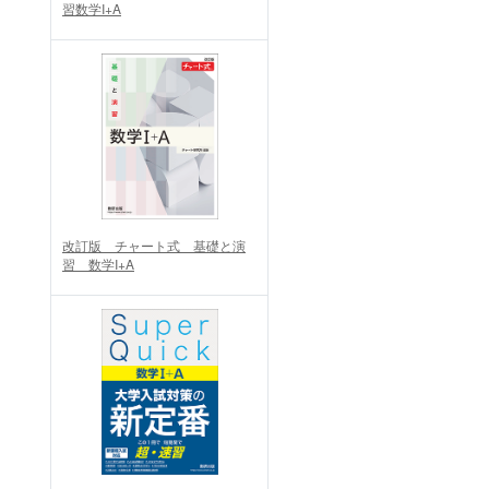
習数学I+A
改訂版 チャート式 基礎と演
習 数学I+A