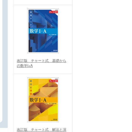
改訂版 チャート式 基礎から
の数学I+A
改訂版 チャート式 解法と演