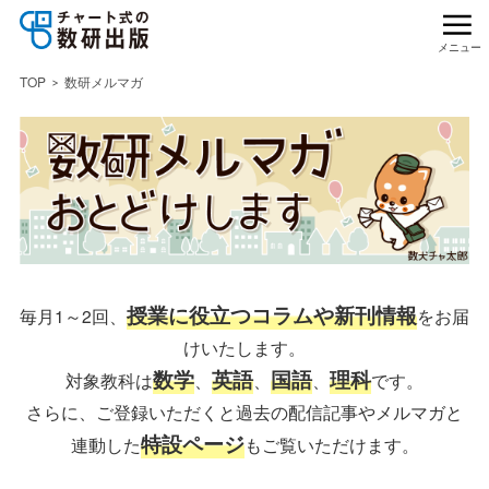
メニュー
TOP
数研メルマガ
授業に役立つコラムや新刊情報
毎月1～2回、
をお届
けいたします。
数学
英語
国語
理科
対象教科は
、
、
、
です。
さらに、ご登録いただくと過去の配信記事やメルマガと
特設ページ
連動した
もご覧いただけます。