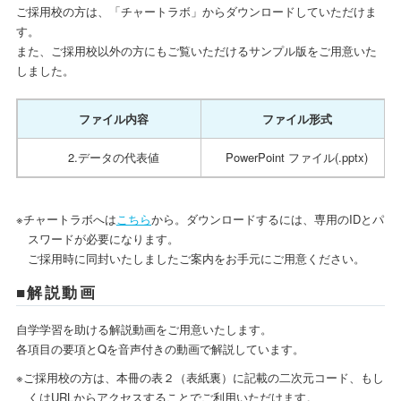
ご採用校の方は、「チャートラボ」からダウンロードしていただけま
す。
また、ご採用校以外の方にもご覧いただけるサンプル版をご用意いた
しました。
ファイル内容
ファイル形式
2.データの代表値
PowerPoint ファイル(.pptx)
※チャートラボへは
こちら
から。ダウンロードするには、専用のIDとパ
スワードが必要になります。
ご採用時に同封いたしましたご案内をお手元にご用意ください。
■解説動画
自学学習を助ける解説動画をご用意いたします。
各項目の要項とQを音声付きの動画で解説しています。
※ご採用校の方は、本冊の表２（表紙裏）に記載の二次元コード、もし
くはURLからアクセスすることでご利用いただけます。