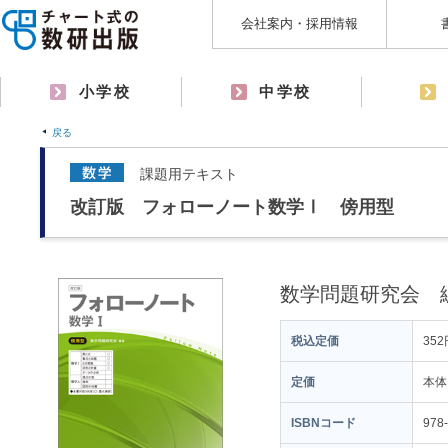
会社案内・採用情報
小学校
中学校
戻る
課題用テキスト
改訂版 フォローノート数学Ⅰ 傍用型
数学問題研究会 
税込定価
352
定価
本体
ISBNコード
978