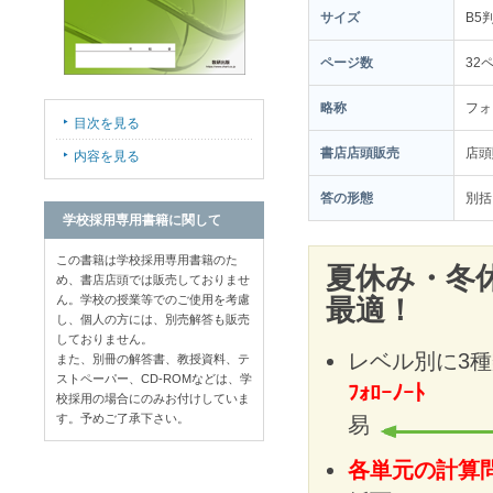
サイズ
B5
ページ数
32
略称
フォ
目次を見る
書店店頭販売
店
内容を見る
答の形態
別括
学校採用専用書籍に関して
この書籍は学校採用専用書籍のた
夏休み・冬
め、書店店頭では販売しておりませ
ん。学校の授業等でのご使用を考慮
最適！
し、個人の方には、別売解答も販売
しておりません。
レベル別に3
また、別冊の解答書、教授資料、テ
ストペーパー、CD-ROMなどは、学
ﾌｫﾛｰﾉｰﾄ
ﾁ
校採用の場合にのみお付けしていま
す。予めご了承下さい。
易
各単元の計算