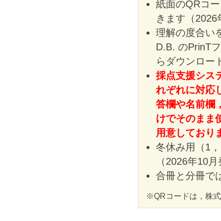
紙面のQRコ
きます（202
理解の度合いを
D.B. のPr
らダウンロード
採点支援シス
れぞれに対応
答欄や名前欄
けでそのまま
用意しており
冬休み用（1
（2026年10
合冊と分冊で
※QRコードは，株