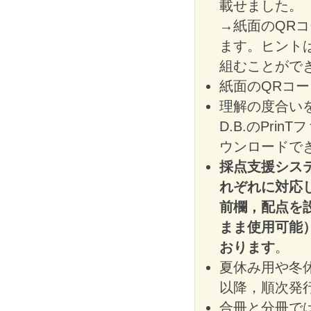
載せました。
→紙面のQR
ます。ヒント
組むことがで
紙面のQRコ
理解の度合いを
D.B.のPr
ウンロードで
採点支援シス
れぞれに対応
前欄，配点を
まま使用可能
おります
。
夏休み用や冬休
以降，順次発
合冊と分冊で