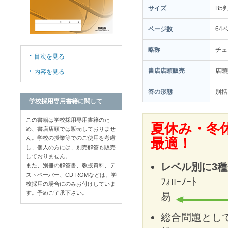
サイズ
B5
ページ数
64
略称
チェ
目次を見る
書店店頭販売
店
内容を見る
答の形態
別括
学校採用専用書籍に関して
この書籍は学校採用専用書籍のた
夏休み・冬
め、書店店頭では販売しておりませ
ん。学校の授業等でのご使用を考慮
最適！
し、個人の方には、別売解答も販売
しておりません。
レベル別に3
また、別冊の解答書、教授資料、テ
ストペーパー、CD-ROMなどは、学
ﾌｫﾛｰ
校採用の場合にのみお付けしていま
す。予めご了承下さい。
易
総合問題とし