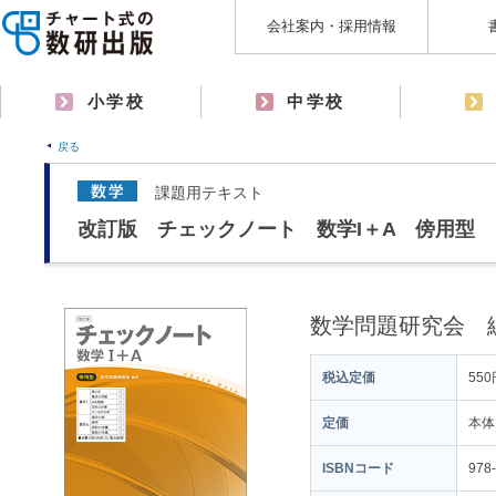
会社案内・採用情報
小学校
中学校
戻る
課題用テキスト
改訂版 チェックノート 数学I＋A 傍用型
数学問題研究会 
税込定価
550
定価
本体
ISBNコード
978